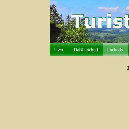
Úvod
Další pochod
Pochody