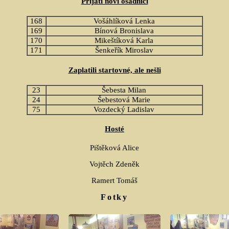
Přijati noví osadníci
168
Vošáhlíková Lenka
169
Bínová Bronislava
170
Mikeštíková Karla
171
Šenkeřík Miroslav
Zaplatili startovné, ale nešli
23
Šebesta Milan
24
Šebestová Marie
75
Vozdecký Ladislav
Hosté
Pištěková Alice
Vojtěch Zdeněk
Ramert Tomáš
Fotky