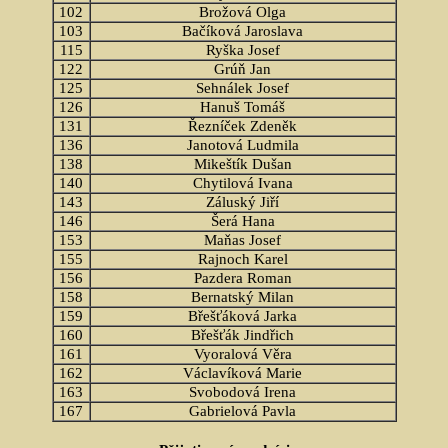
102
Brožová Olga
103
Bačíková Jaroslava
115
Ryška Josef
122
Grúň Jan
125
Sehnálek Josef
126
Hanuš Tomáš
131
Řezníček Zdeněk
136
Janotová Ludmila
138
Mikeštík Dušan
140
Chytilová Ivana
143
Záluský Jiří
146
Šerá Hana
153
Maňas Josef
155
Rajnoch Karel
156
Pazdera Roman
158
Bernatský Milan
159
Břešťáková Jarka
160
Břešťák Jindřich
161
Vyoralová Věra
162
Václavíková Marie
163
Svobodová Irena
167
Gabrielová Pavla