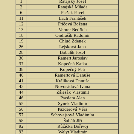
1
Ratajský Josef
2
Ratajská Milada
6
Plešek Pavel
11
Lach František
12
Fričová Božena
13
Verner Bedřich
18
Ondrašík Radomír
19
Chlud Zdenek
26
Lejsková Jana
28
Bobalík Josef
30
Ramert Jaroslav
37
Kopečná Katka
38
Kopečný Petr
40
Ramertová Danuše
41
Králíková Danuše
43
Novosádová Ivana
44
Zálešák Vlastimil
46
Pazdera Alan
55
Synek Vladimír
56
Pazderová Věra
57
Schovajsová Vladimíra
58
Šobáň Jiří
92
Růžička Bořivoj
93
Welyt Vladimír