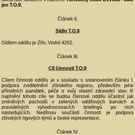
jen T.O.9.
Článek II.
Sídlo T.O.9
Sídlem oddílu je Zlín, Vodní 4202.
Článek III.
Cíl činnosti T.O.9
Cílem činnosti oddílu je v souladu s ustanovením článku I.
podpora zviditelnění zlínského regionu, především jeho
přírodních památek, péče o svůj vlastní zdravotní stav. K
naplnění tohoto cíle se budou členové oddílu účastnit jak
zmíněných pochodů v zelených oddílových barvách a
pravidelných vyhodnocovacích briefingů po nich
následujících. Nedílnou součástí činnosti je podpora
zlínských ligových týmů a české reprezentace.
Článek IV.