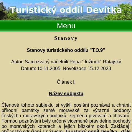
Menu
Stanovy
Stanovy turistického oddílu "T.O.9"
Autor: Samozvaný náčelník Pepa "Jožinek" Ratajský
Datum: 10.11.2005, Novelizace 15.12.2023
Článek I.
Název subjektu
Členové tohoto subjektu si vytkli poslání poznávat a chránit
přírodní památky země moravské za výrazné podpory
českých i moravských podniků, zejména pivovarů a lihovarů.
Formou poznávání byly určeny víceméně pravidelné pochody
po moravských kotárech a jejich blízkém okolí. Zakládají
občanské sdružení s názvem:
Turistický oddíl Devítka - dále