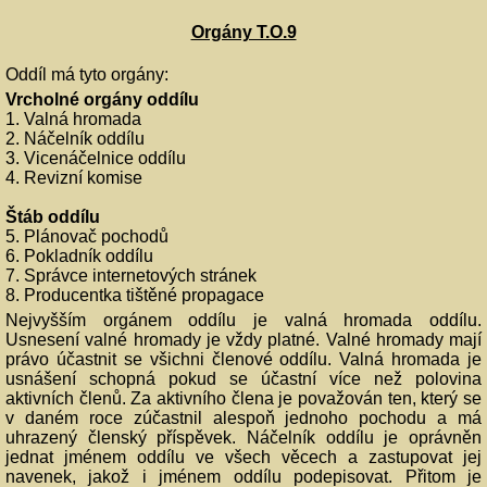
Orgány T.O.9
Oddíl má tyto orgány:
Vrcholné orgány oddílu
1. Valná hromada
2. Náčelník oddílu
3. Vicenáčelnice oddílu
4. Revizní komise
Štáb oddílu
5. Plánovač pochodů
6. Pokladník oddílu
7. Správce internetových stránek
8. Producentka tištěné propagace
Nejvyšším orgánem oddílu je valná hromada oddílu.
Usnesení valné hromady je vždy platné. Valné hromady mají
právo účastnit se všichni členové oddílu. Valná hromada je
usnášení schopná pokud se účastní více než polovina
aktivních členů. Za aktivního člena je považován ten, který se
v daném roce zúčastnil alespoň jednoho pochodu a má
uhrazený členský příspěvek. Náčelník oddílu je oprávněn
jednat jménem oddílu ve všech věcech a zastupovat jej
navenek, jakož i jménem oddílu podepisovat. Přitom je