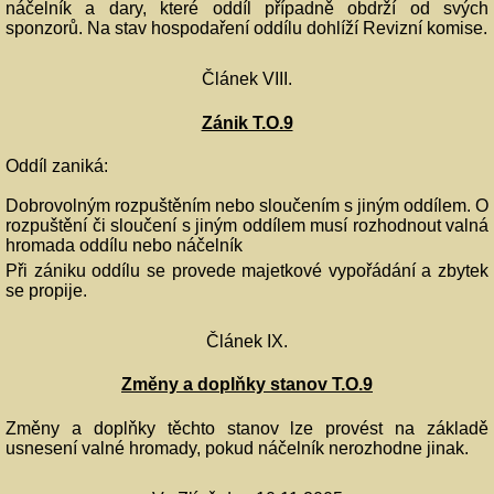
náčelník a dary, které oddíl případně obdrží od svých
sponzorů. Na stav hospodaření oddílu dohlíží Revizní komise.
Článek VIII.
Zánik T.O.9
Oddíl zaniká:
Dobrovolným rozpuštěním nebo sloučením s jiným oddílem. O
rozpuštění či sloučení s jiným oddílem musí rozhodnout valná
hromada oddílu nebo náčelník
Při zániku oddílu se provede majetkové vypořádání a zbytek
se propije.
Článek IX.
Změny a doplňky stanov T.O.9
Změny a doplňky těchto stanov lze provést na základě
usnesení valné hromady, pokud náčelník nerozhodne jinak.