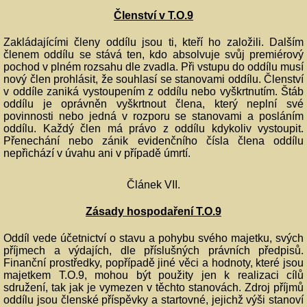
Členství v T.O.9
Zakládajícími členy oddílu jsou ti, kteří ho založili. Dalším
členem oddílu se stává ten, kdo absolvuje svůj premiérový
pochod v plném rozsahu dle zvadla. Při vstupu do oddílu musí
nový člen prohlásit, že souhlasí se stanovami oddílu. Členství
v oddíle zaniká vystoupením z oddílu nebo vyškrtnutím. Štáb
oddílu je oprávněn vyškrtnout člena, který neplní své
povinnosti nebo jedná v rozporu se stanovami a posláním
oddílu. Každý člen má právo z oddílu kdykoliv vystoupit.
Přenechání nebo zánik evidenčního čísla člena oddílu
nepřichází v úvahu ani v případě úmrtí.
Článek VII.
Zásady hospodaření T.O.9
Oddíl vede účetnictví o stavu a pohybu svého majetku, svých
příjmech a výdajích, dle příslušných právních předpisů.
Finanční prostředky, popřípadě jiné věci a hodnoty, které jsou
majetkem T.O.9, mohou být použity jen k realizaci cílů
sdružení, tak jak je vymezen v těchto stanovách. Zdroj příjmů
oddílu jsou členské příspěvky a startovné, jejichž výši stanoví