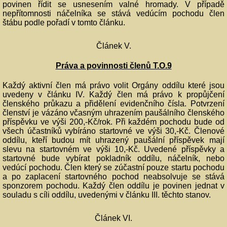
povinen řídit se usnesením valné hromady. V případě
nepřítomnosti náčelníka se stává vedúcím pochodu člen
štábu podle pořadí v tomto článku.
Článek V.
Práva a povinnosti členů T.O.9
Každý aktivní člen má právo volit Orgány oddílu které jsou
uvedeny v článku IV. Každý člen má právo k propůjčení
členského průkazu a přidělení evidenčního čísla. Potvrzení
členství je vázáno včasným uhrazením paušálního členského
příspěvku ve výši 200,-Kč/rok. Při každém pochodu bude od
všech účastníků vybíráno startovné ve výši 30,-Kč. Členové
oddílu, kteří budou mít uhrazený paušální příspěvek mají
slevu na startovném ve výši 10,-Kč. Uvedené příspěvky a
startovné bude vybírat pokladník oddílu, náčelník, nebo
vedúcí pochodu. Člen který se zúčastní pouze startu pochodu
a po zaplacení startovného pochod neabsolvuje se stává
sponzorem pochodu. Každý člen oddílu je povinen jednat v
souladu s cíli oddílu, uvedenými v článku III. těchto stanov.
Článek VI.